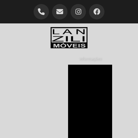
Informações
Armário planejado
para cozinha
Armário planejado
quarto orçamento
Armário quarto
planejado preço
Armário sob medida
para cozinha
Armários
planejados para