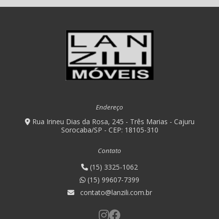
Projeto de móveis planejados para cozinha
Valor closet sob medida
Endereço
Rua Irineu Dias da Rosa, 245 - Três Marias - Cajuru
Sorocaba/SP - CEP: 18105-310
Contato
(15) 3325-1062
(15) 99607-7399
contato@lanzili.com.br