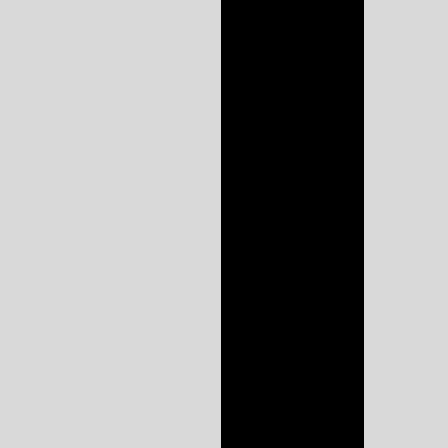
Empresa de
armários planejados
Empresa de cozinha
planejada
Empresa de móveis
planejados em
sorocaba
Empresa de móveis
planejados sp
Fábrica de móveis
para cozinha
Fábrica de móveis
planejados
sorocaba
Fábrica de móveis
planejados sp
Fábrica de móveis
sob medida