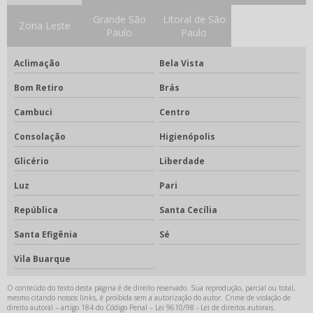
Grande São
Litoral de São
Marcenaria móveis planejados em sorocaba
Zona Leste
Paulo
Paulo
Melhor empresa de cozinha planejada
Aclimação
Bela Vista
Móveis planejados ambientes corporativos
Bom Retiro
Brás
Móveis planejados corporativos
Cambuci
Centro
Móveis planejados para cozinha
Consolação
Higienópolis
Móveis planejados para cozinha de apartamento
Glicério
Liberdade
Móveis planejados para cozinha e sala
Luz
Pari
Móveis planejados para quarto e cozinha
República
Santa Cecília
Móveis planejados Sorocaba
Santa Efigênia
Sé
Móveis planejados sorocaba melhor preço
Vila Buarque
Móveis sob medida para cozinha
O conteúdo do texto desta página é de direito reservado. Sua reprodução, parcial ou total,
mesmo citando nossos links, é proibida sem a autorização do autor. Crime de violação de
direito autoral – artigo 184 do Código Penal –
Orçamento closet planejado
Lei 9610/98 - Lei de direitos autorais
.