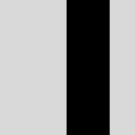
quarto
Armários
planejados sp
Closet planejado
valor
Closet sob medida
Closet sob medida
preço
Cozinha planejada
preço
Cozinha planejada
preço sorocaba
Cozinha planejada
preço sp
Cozinha planejada
sorocaba
Dormitórios
planejados sp