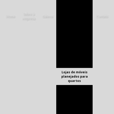
Fabricante de
armários planejados
Sobre a
Home
Galeria
Contato
Fabricantes de
empresa
móveis sob medida
Fábricas de
armários planejados
Fornecedor de
móveis sob medida
Lojas de armários
planejados em
sorocaba
Lojas de móveis
planejados para
quartos
Marcenaria de
móveis planejados
Marcenaria de
móveis planejados
sp