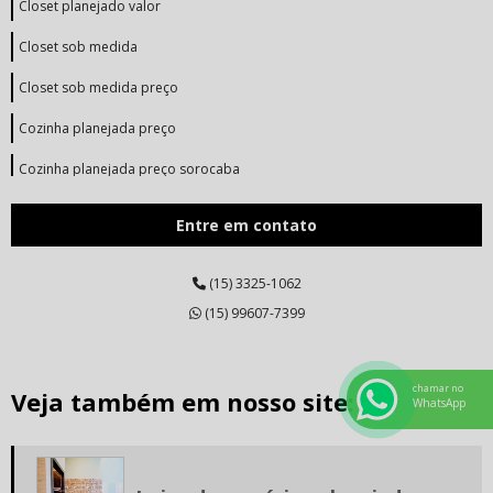
Closet planejado valor
Closet sob medida
Closet sob medida preço
Cozinha planejada preço
Cozinha planejada preço sorocaba
Cozinha planejada preço sp
Entre em contato
Cozinha planejada sorocaba
(15) 3325-1062
Dormitórios planejados sp
(15) 99607-7399
Empresa de armários planejados
Empresa de cozinha planejada
chamar no
Veja também em nosso site:
WhatsApp
Empresa de móveis planejados em sorocaba
Empresa de móveis planejados sp