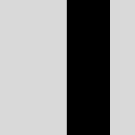
Marcenaria móveis
planejados cozinhas
Marcenaria móveis
planejados em
sorocaba
Melhor empresa de
cozinha planejada
Móveis planejados
ambientes
corporativos
Móveis planejados
corporativos
Móveis planejados
para cozinha
Móveis planejados
para cozinha de
apartamento
Móveis planejados
para cozinha e sala