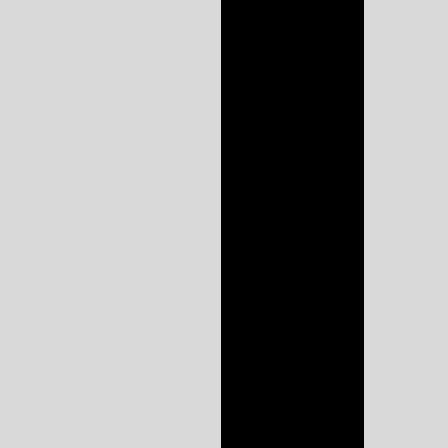
quarto
Armários
planejados sp
Closet planejado
valor
Closet sob medida
Closet sob medida
preço
Cozinha planejada
preço
Cozinha planejada
preço sorocaba
Cozinha planejada
preço sp
Cozinha planejada
sorocaba
Dormitórios
planejados sp