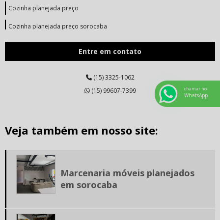
Cozinha planejada preço
Cozinha planejada preço sorocaba
Cozinha planejada preço sp
Entre em contato
Cozinha planejada sorocaba
(15) 3325-1062
Dormitórios planejados sp
chamar no
(15) 99607-7399
WhatsApp
Empresa de armários planejados
Empresa de cozinha planejada
Veja também em nosso site:
Empresa de móveis planejados em sorocaba
Empresa de móveis planejados sp
Marcenaria móveis planejados
Fábrica de móveis para cozinha
em sorocaba
Fábrica de móveis planejados sorocaba
Fábrica de móveis planejados sp