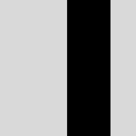
sp
Marcenaria móveis
planejados cozinhas
Marcenaria móveis
planejados em
sorocaba
Melhor empresa de
cozinha planejada
Móveis planejados
ambientes
corporativos
Móveis planejados
corporativos
Móveis planejados
para cozinha
Móveis planejados
para cozinha de
apartamento
Móveis planejados