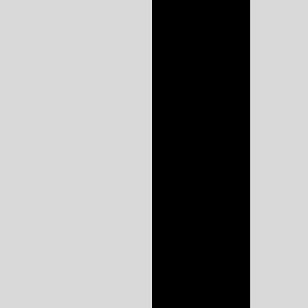
Empresa de
armários planejados
Empresa de cozinha
planejada
Empresa de móveis
planejados em
sorocaba
Empresa de móveis
planejados sp
Fábrica de móveis
para cozinha
Fábrica de móveis
planejados
sorocaba
Fábrica de móveis
planejados sp
Fábrica de móveis
sob medida