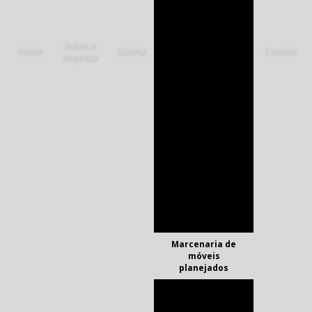
Fabricante de
armários planejados
Sobre a
Fabricantes de
Home
Galeria
Contato
empresa
móveis sob medida
Fábricas de
armários planejados
Fornecedor de
móveis sob medida
Lojas de armários
planejados em
sorocaba
Lojas de móveis
planejados para
quartos
Marcenaria de
móveis
planejados
Marcenaria de
móveis planejados