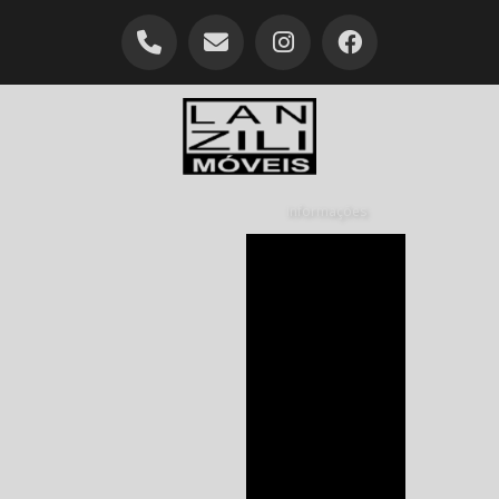
Informações
Armário planejado
para cozinha
Armário planejado
quarto orçamento
Armário quarto
planejado preço
Armário sob medida
para cozinha
Armários
planejados para